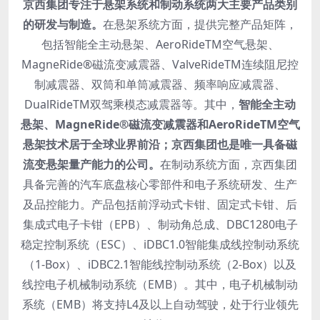
京西集团专注于悬架系统和制动系统两大主要产品类别
的研发与制造。
在悬架系统方面，提供完整产品矩阵，
包括智能全主动悬架、AeroRideTM空气悬架、
MagneRide®磁流变减震器、ValveRideTM连续阻尼控
制减震器、双筒和单筒减震器、频率响应减震器、
DualRideTM双驾乘模态减震器等。其中，
智能全主动
悬架、MagneRide®磁流变减震器和AeroRideTM空气
悬架技术居于全球业界前沿；京西集团也是唯一具备磁
流变悬架量产能力的公司。
在制动系统方面，京西集团
具备完善的汽车底盘核心零部件和电子系统研发、生产
及品控能力。产品包括前浮动式卡钳、固定式卡钳、后
集成式电子卡钳（EPB）、制动角总成、DBC1280电子
稳定控制系统（ESC）、iDBC1.0智能集成线控制动系统
（1-Box）、iDBC2.1智能线控制动系统（2-Box）以及
线控电子机械制动系统（EMB）。其中，电子机械制动
系统（EMB）将支持L4及以上自动驾驶，处于行业领先