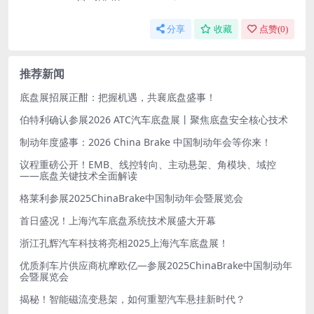
分享
收藏
点赞(
0
)
推荐新闻
底盘展招展正酣：把握机遇，共襄底盘盛事！
伯特利确认参展2026 ATC汽车底盘展丨聚焦底盘安全核心技术
制动年度盛事：2026 China Brake 中国制动年会等你来！
议程重磅公开！EMB、线控转向、主动悬架、角模块、域控
——底盘关键技术全面解读
格莱利参展2025ChinaBrake中国制动年会暨展览会
首日盛况！上海汽车底盘系统技术展盛大开幕
浙江孔辉汽车科技将亮相2025上海汽车底盘展！
优质刹车片供应商杭摩欧亿—参展2025ChinaBrake中国制动年
会暨展览会
揭秘！智能磁流变悬架，如何重塑汽车悬挂新时代？