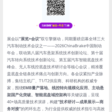
展会以
“展览+会议”
双引擎驱动，同期重磅启幕全球三大
汽车制动技术会议之一——2026ChinaBrake中国制动
年会，联动第八届汽车悬架系统技术创新论坛、第十届
汽车转向系统技术创新论坛、第五届汽车智能底盘技术
峰会、无人车线控底盘技术研讨会等核心会议，精准覆
盖底盘全链条技术痛点与创新方向。各会议紧扣产业脉
搏，集结主机厂、T1/T2供应商、科研机构的权威专
家，围绕
EMB
量产落地、线控转向规模化应用、主动悬
架国产化突破、智能底盘域控架构
等关键议题，呈现
40+场高质量技术演讲，构建
“技术研讨—成果展示—商
务对接”
的闭环生态，为行业提供权威的技术指引与高效