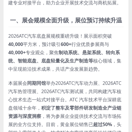
建专业对接平台，助力企业开展技术交流与商机拓展。
一、
展会
规模全面升级，展位预订持续升温
2026ATC汽车底盘展规模重磅升级！展示面积突破
40,000
平方米，预计吸引
600
+
行业优质参展商与
40,000
+
专业观众，聚焦
制动
系统
、悬架
系统
、转向
系
统
、智能底盘、底盘轻量化及生产制造等
核心领域，集
中呈现前沿技术成果，共话产业发展新趋势。
本届展会
同期同馆
举办2026ATC汽车动力展、2026ATC
汽车热管理展、2026ATC汽车测试展，共同构建汽车核
心技术生态一站式对接平台。ATC 汽车技术平台深耕底
盘领域十余年，
积淀了整车及零部件研发制造全产业链
资源与深度洞察
，将为参展企业提供技术交流与市场拓
展的全方位支持。目前，黄金展位销售已
超过50%
，头